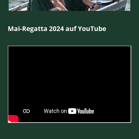
Mai-Regatta 2024 auf YouTube