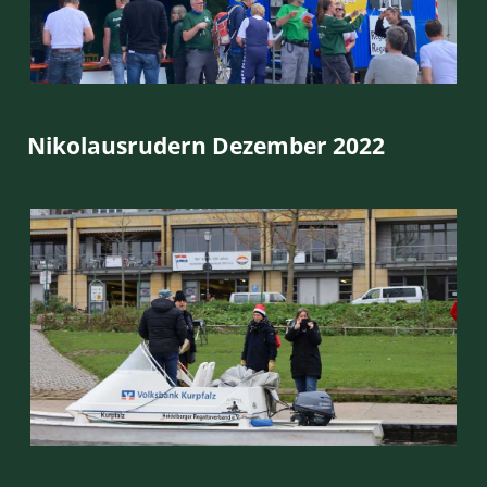
Nikolausrudern Dezember 2022