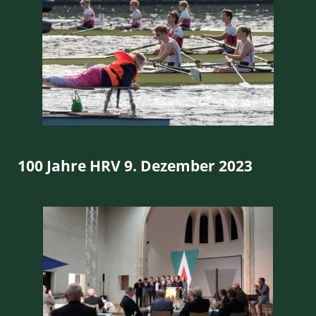
100 Jahre HRV 9. Dezember 2023