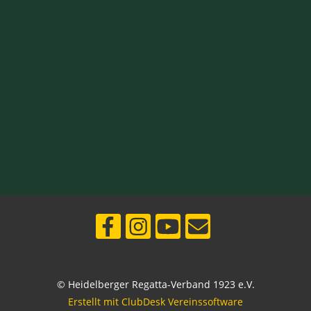
© Heidelberger Regatta-Verband 1923 e.V.
Erstellt mit ClubDesk Vereinssoftware